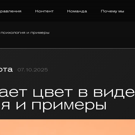
равления
Контент
Команда
Почему мы
: психология и примеры
ота
07.10.2025
ает цвет в вид
я и примеры