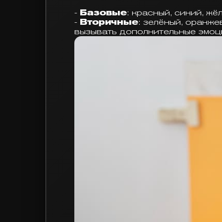
-
Базовые
: красный, синий, ж
-
Вторичные
: зелёный, оранж
вызывать дополнительные эмоци