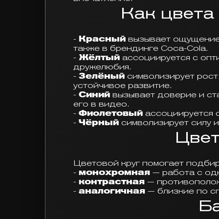
Как цвета
-
Красный
вызывает ощущение э
также в брендинге Coca-Cola.
-
Жёлтый
ассоциируется с опти
дружелюбия.
-
Зелёный
символизирует рост,
устойчивое развитие.
-
Синий
вызывает доверие и ста
его в видео.
-
Фиолетовый
ассоциируется с
-
Чёрный
символизирует силу и
Цвет
Цветовой круг помогает подбир
-
монохромная
— работа с од
-
контрастная
— противополож
-
аналогичная
— близкие по с
Б