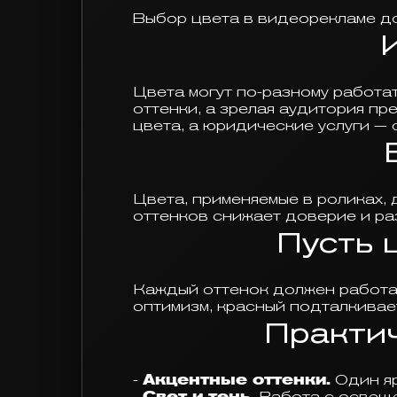
Выбор цвета в видеорекламе до
Цвета могут по-разному работат
оттенки, а зрелая аудитория пр
цвета, а юридические услуги — 
Цвета, применяемые в роликах,
оттенков снижает доверие и ра
Пусть 
Каждый оттенок должен работат
оптимизм, красный подталкивае
Практич
-
Акцентные оттенки.
Один яр
-
Свет и тень.
Работа с освеще