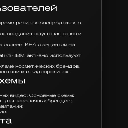
ьзователей
промо-роликах, распродажах, а
для создания ощущения тепла и
е ролики IKEA с акцентом на
l или IBM, активно используют
екламе косметических брендов.
зентациях и видеороликах.
схемы
ных видео. Основные схемы:
т для лаконичных брендов;
ампаний;
ие.
та