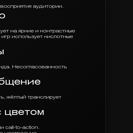
восприятия аудитории.
ю
ует на яркие и контрастные
 игр использует кислотные
ы
енда. Несогласованность
общение
ь, жёлтый транслирует
с цветом
all-to-action.
е настроение.