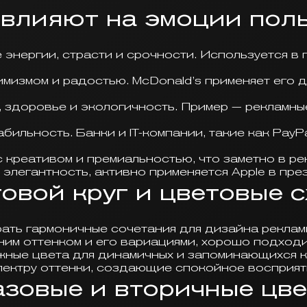
 влияют на эмоции пол
нергии, страсти и срочности. Используется в 
мизмом и радостью. McDonald’s применяет его 
 здоровье и экологичность. Пример — рекламны
бильность. Банки и IT-компании, такие как PayPa
 креативом и премиальностью, что заметно в р
 элегантность, активно применяется Apple в пре
овой круг и цветовые 
ать гармоничные сочетания для дизайна реклам
ним оттенком и его вариациями, хорошо подходи
ные цвета для динамичных и запоминающихся к
пектру оттенки, создающие спокойное восприят
азовые и вторичные цве