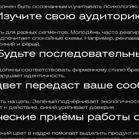
лжен быть осознанным и учитывать психологию 
Изучите свою аудитори
ь для разных сегментов. Молодёжь часто реагир
едпочитает спокойные схемы. Например, реклама
синий и серый.
Будьте последовательн
 должны соответствовать фирменному стилю бр
зрушает идентичность.
цвет передаст ваше со
ь на цель. Зелёный подчёркивает экологичност
т к действию, синий усиливает доверие.
еские приёмы работы 
кий цвет в кадре помогает выделить продукт или c
нием меняет восприятие цвета и создаёт нужно