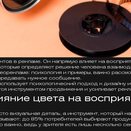
тов в рекламе. Он напрямую влияет на восприят
 которые определяют решение человека взаимод
деорекламе: психология и примеры, важно рассмо
передавать нужное сообщение.
 использует психологический подход к дизайну 
тся инструментом продвижения и усиливает рекл
яние цвета на восприя
сто визуальная деталь, а инструмент, который н
ывают: до 85% потребителей выбирают продукт
 важно, ведь у зрителя есть лишь несколько се