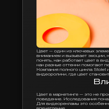
Цвет — один из ключевых элемен
вниманием и вызывает эмоции,
понять, как работает цвет в ви
как разные оттенки помогают 
Компания полного цикла Stolet
видеоролики, где цвет станови
Вли
Цвет в маркетинге — это не про
поведение. Исследования показ
Для видеорекламы это особенно
впечатление.