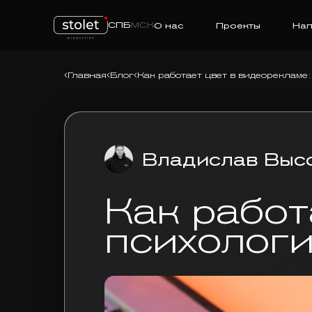
СПБ
МСК
О нас
Проекты
Нап
Главная
Блог
Как работает цвет в видеорекламе
Владислав Выс
Как работ
психологи