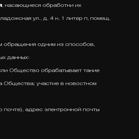
я
, касающиеся обработки их
ожская ул., д. 4 к. 1 литер п, помещ.
м обращения одним из способов,
ых данных:
если Общество обрабатывает такие
а Общества; участие в новостном
о почте), адрес электронной почты