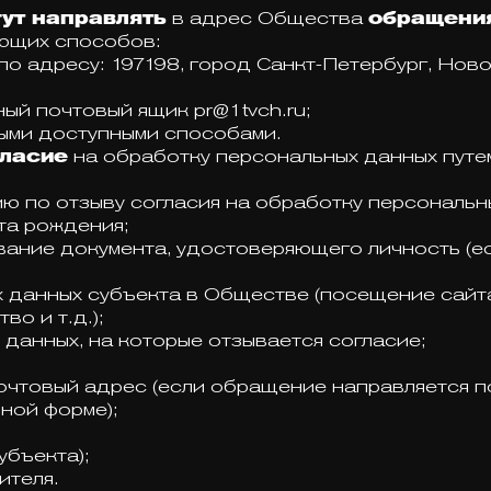
ут направлять
в адрес Общества
обращени
ующих способов:
 адресу: 197198, город Санкт-Петербург, Новолад
ый почтовый ящик pr@1tvch.ru;
ыми доступными способами.
гласие
на обработку персональных данных путе
ю по отзыву согласия на обработку персональн
ата рождения;
ование документа, удостоверяющего личность (
 данных субъекта в Обществе (посещение сайт
о и т.д.);
 данных, на которые отзывается согласие;
почтовый адрес (если обращение направляется п
ной форме);
убъекта);
ителя.