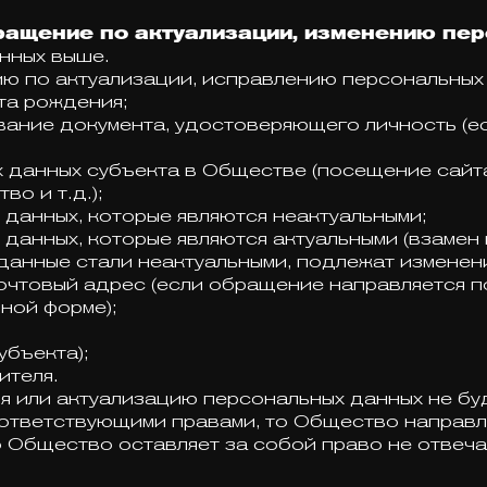
ращение по актуализации, изменению пе
нных выше.
ю по актуализации, исправлению персональных
ата рождения;
ование документа, удостоверяющего личность (
 данных субъекта в Обществе (посещение сайт
о и т.д.);
 данных, которые являются неактуальными;
данных, которые являются актуальными (взамен 
данные стали неактуальными, подлежат изменен
почтовый адрес (если обращение направляется п
ной форме);
убъекта);
ителя.
 или актуализацию персональных данных не бу
ответствующими правами, то Общество направля
то Общество оставляет за собой право не отвеч