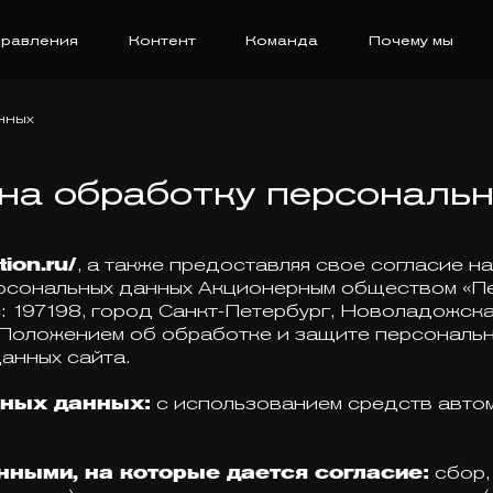
равления
Контент
Команда
Почему мы
нных
на обработку персональ
tion.ru/
, а также предоставляя свое согласие н
ерсональных данных Акционерным обществом «П
97198, город Санкт-Петербург, Новоладожская ул
 Положением об обработке и защите персональн
анных сайта.
ьных данных:
с использованием средств автом
ными, на которые дается согласие:
сбор,