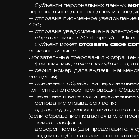
Субъекты персональных данных
мог
персональных данных одним из след
— отправив письменное уведомление по
420;
— отправив уведомление на электронн
— обратившись в АО «Первый ТВЧ» ин
Субъект может
отозвать свое со
описанных выше.
Обязательные требования к обращени
— фамилия, имя, отчество субъекта, д
— серия, номер, дата выдачи, наимен
сведения);
— основания обработки персональных
контенте, которое производит Обществ
— перечень и категории персональных
— основание отзыва согласия;
— адрес, куда должен прийти ответ: 
(если обращение подается в электрон
— номер телефона;
— доверенность (для представителя с
— подпись субъекта или его представ