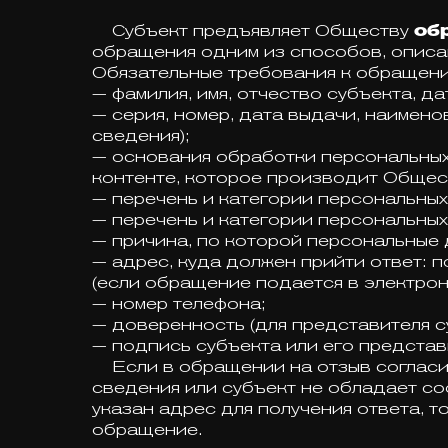
Субъект предъявляет Обществу
об
обращения одним из способов, описа
Обязательные требования к обращени
— фамилия, имя, отчество субъекта, д
— серия, номер, дата выдачи, наимен
сведения);
— основания обработки персональных
контенте, которое производит Обществ
— перечень и категории персональных
— перечень и категории персональных 
— причина, по которой персональные 
— адрес, куда должен прийти ответ: 
(если обращение подается в электрон
— номер телефона;
— доверенность (для представителя с
— подпись субъекта или его представ
Если в обращении на отзыв согласия
сведения или субъект не обладает со
указан адрес для получения ответа, 
обращение.