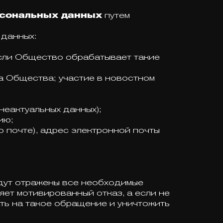
рсональных данных
путем
 данных:
если Общество обрабатывает такие
а Общества; участие в новостном
неактуальных данных);
ию;
о почте), адрес электронной почты
дут отражены все необходимые
ет мотивированный отказ, а если не
ать на такое обращение и уничтожить