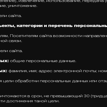
енение), извлечение, использование, передача (
ие, уничтожение.
ли сайта.
ъекты, категории и перечень персональ
лям, Посетителям сайта возможности направлен
ной связи.
ели сайта.
ых:
общие персональные данные.
ых:
фамилия, имя; адрес электронной почты; но
 цели обработки персональных данных или отзы
тожаются в срок, не превышающий 30 (тридцат
ти достижения такой цели.