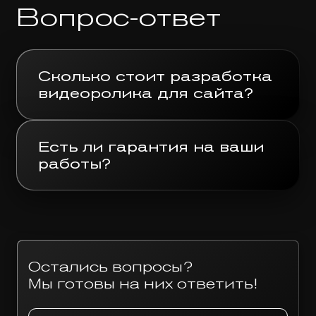
Вопрос-ответ
Сколько стоит разработка
видеоролика для сайта?
Есть ли гарантия на ваши
работы?
хронометраж;
количество и уровень
задействованных
специалистов;
привлечение актеров;
Остались вопросы?
аренда локаций,
Мы готовы на них ответить!
дополнительного съемочного
оборудования;