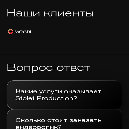
Наши клиенты
Вопрос-ответ
Какие услуги оказывает
Stolet Production?
Сколько стоит заказать
видеоролик?
коммерческая, социальная