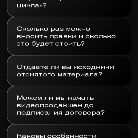
техники, реквизита для видео;
цикла»?
аренда локаций;
монтаж, озвучка видео,
наложение спецэффектов.
привлечение дополнительного
оборудования, декораций,
Сколько раз можно
реквизита;
вносить правки и сколько
это будет стоить?
сложность монтажа,
препродакшен (подписание
спецэффектов;
документов, разработка
сценария, подготовка к
сроки проекта.
Отдаете ли вы исходники
съемкам);
отснятого материала?
продакшен (собственно
съемочный процесс);
постпродакшен (монтаж,
Можем ли мы начать
озвучка, обработка видео).
видеопродакшен до
подписания договора?
Каковы особенности