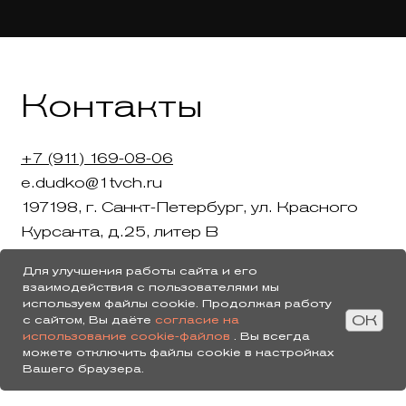
Контакты
+7 (911) 169-08-06
e.dudko@1tvch.ru
197198, г. Санкт-Петербург, ул. Красного
Курсанта, д.25, литер В
Для улучшения работы сайта и его
Пн-Пт: 10:00 - 19:00
взаимодействия с пользователями мы
используем файлы cookie. Продолжая работу
Карта сайта
Блог
Рекламные ролики
ОК
с сайтом, Вы даёте
согласие на
использование cookie-файлов
. Вы всегда
Видеосъемки
Ролики для бизнеса
можете отключить файлы cookie в настройках
Анимационные видеоролики
Вашего браузера.
Услуги видеопродакшена
Документация