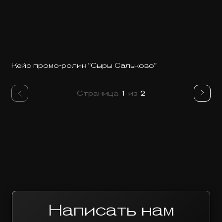
Кейс промо-ролик "Сыры Сальково"
Страница
1
из
2