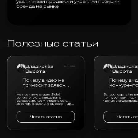
увеличивая продажи и укрепляя позиции
бренда на рынке.
Полезные статьи
Владислав
Владисла
22.01.2026
Высота
Высота
Почему видео не
Почему вид
приносит заявок,
конкуренто
даже если оно
всегда пло
выглядит дорого?
На практике студия Stolet
Запрос «сделайте ви
регулярно сталкивается с
конкурентов» — оди
запросами, где у клиента есть
частых в видеопрод
дорогой, визуально выверенный
видеоролик, но при этом он не
приносит ни заявок, ни
реального отклика от аудитории.
Читать статью
Читать с